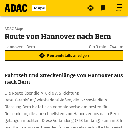
Maps
MENÜ
Start wählen
ADAC Maps
Route von Hannover nach Bern
Ziel eingeben
Hannover - Bern
8 h 3 min · 764 km
Routendetails anzeigen
Fahrtzeit und Streckenlänge von Hannover aus
nach Bern
Die Route über die A 7, die A 5 Richtung
Basel/Frankfurt/Wiesbaden/Gießen, die A2 sowie die A1
Richtung Bern bietet sich normalerweise am besten für
Reisende an, die am schnellsten von Hannover aus nach Bern
gelangen möchten. Diese Verbindung (763 km lang) kann in 8 h
und 3 min absolviert werden (ohne verkehrsbedingte Umwege).