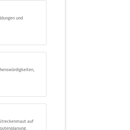
eldungen und
ehens­würdig­keiten,
 Streckenmaut auf
Routenplanung.