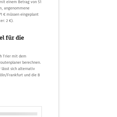
mit einem Betrag von 51
0km, angenommene
 71 € müssen eingeplant
er: 2 €).
l für die
h Trier mit dem
Routenplaner berechnen.
lässt sich alternativ
Köln/Frankfurt und die B