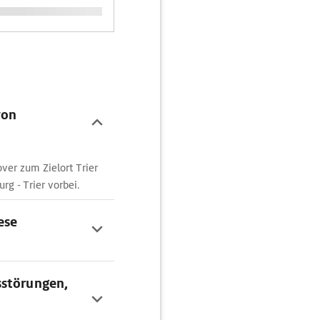
von
er zum Zielort Trier
rg - Trier vorbei.
ese
sstörungen,
,