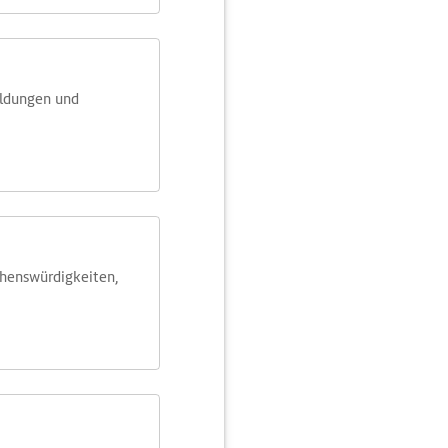
eldungen und
ehens­würdig­keiten,