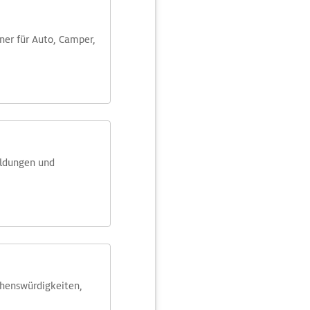
aner für Auto, Camper,
eldungen und
ehens­würdig­keiten,