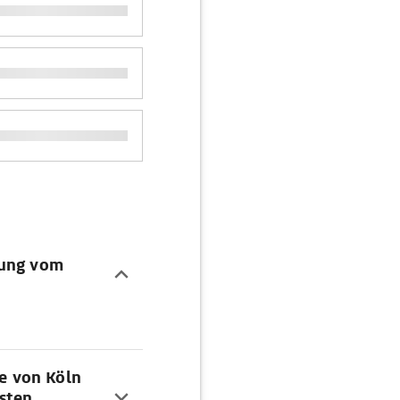
dung vom
ke von Köln
sten