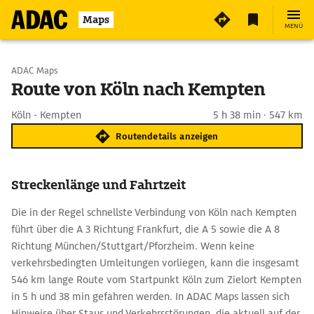
Maps
MENÜ
Start wählen
ADAC Maps
Route von Köln nach Kempten
Ziel eingeben
Köln - Kempten
5 h 38 min · 547 km
Routendetails anzeigen
Streckenlänge und Fahrtzeit
Die in der Regel schnellste Verbindung von Köln nach Kempten
führt über die A 3 Richtung Frankfurt, die A 5 sowie die A 8
Richtung München/Stuttgart/Pforzheim. Wenn keine
verkehrsbedingten Umleitungen vorliegen, kann die insgesamt
546 km lange Route vom Startpunkt Köln zum Zielort Kempten
in 5 h und 38 min gefahren werden. In ADAC Maps lassen sich
Hinweise über Staus und Verkehrsstörungen, die aktuell auf der