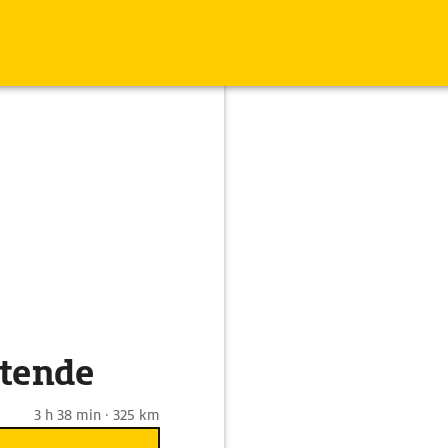
stende
3 h 38 min · 325 km