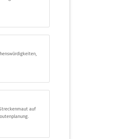
ehens­würdig­keiten,
 Streckenmaut auf
Routenplanung.