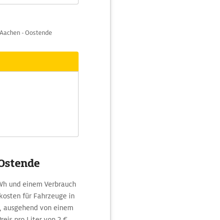
 Aachen - Oostende
 Ostende
h und einem Verbrauch
kosten für Fahrzeuge in
en, ausgehend von einem
eis pro Liter von 2 €,