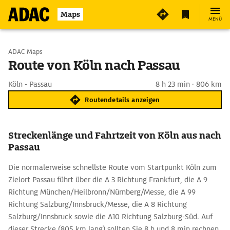
Maps
MENÜ
Start wählen
ADAC Maps
Route von Köln nach Passau
Ziel eingeben
Köln - Passau
8 h 23 min · 806 km
Routendetails anzeigen
Streckenlänge und Fahrtzeit von Köln aus nach
Passau
Die normalerweise schnellste Route vom Startpunkt Köln zum
Zielort Passau führt über die A 3 Richtung Frankfurt, die A 9
Richtung München/Heilbronn/Nürnberg/Messe, die A 99
Richtung Salzburg/Innsbruck/Messe, die A 8 Richtung
Salzburg/Innsbruck sowie die A10 Richtung Salzburg-Süd. Auf
dieser Strecke (805 km lang) sollten Sie 8 h und 8 min rechnen,