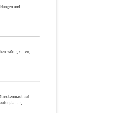
eldungen und
ehens­würdig­keiten,
 Streckenmaut auf
Routenplanung.