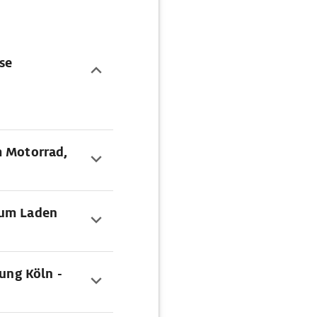
se
m Motorrad,
zum Laden
dung Köln -