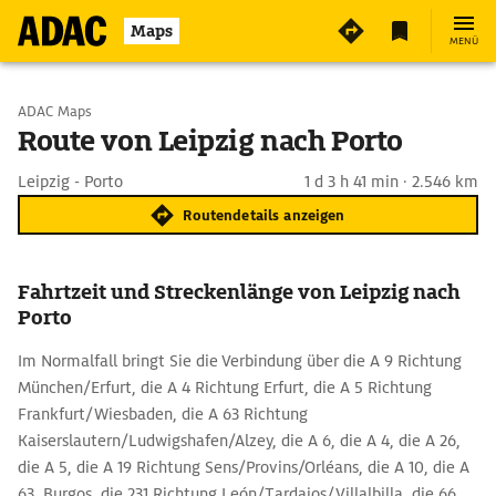
Maps
MENÜ
Start wählen
ADAC Maps
Route von Leipzig nach Porto
Ziel eingeben
Leipzig - Porto
1 d 3 h 41 min · 2.546 km
Routendetails anzeigen
Fahrtzeit und Streckenlänge von Leipzig nach
Porto
Im Normalfall bringt Sie die Verbindung über die A 9 Richtung
München/Erfurt, die A 4 Richtung Erfurt, die A 5 Richtung
Frankfurt/Wiesbaden, die A 63 Richtung
Kaiserslautern/Ludwigshafen/Alzey, die A 6, die A 4, die A 26,
die A 5, die A 19 Richtung Sens/Provins/Orléans, die A 10, die A
63, Burgos, die 231 Richtung León/Tardajos/Villalbilla, die 66,