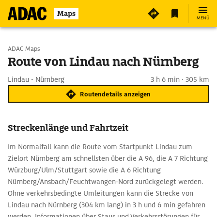
Maps
MENÜ
Start wählen
ADAC Maps
Route von Lindau nach Nürnberg
Ziel eingeben
Lindau - Nürnberg
3 h 6 min · 305 km
Routendetails anzeigen
Streckenlänge und Fahrtzeit
Im Normalfall kann die Route vom Startpunkt Lindau zum
Zielort Nürnberg am schnellsten über die A 96, die A 7 Richtung
Würzburg/Ulm/Stuttgart sowie die A 6 Richtung
Nürnberg/Ansbach/Feuchtwangen-Nord zurückgelegt werden.
Ohne verkehrsbedingte Umleitungen kann die Strecke von
Lindau nach Nürnberg (304 km lang) in 3 h und 6 min gefahren
werden. Informationen über Staus und Verkehrsstörungen für