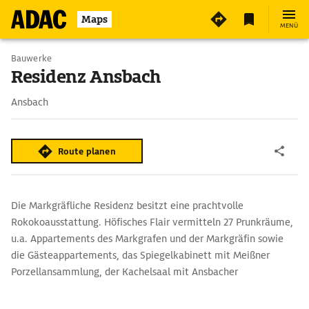
4
Maps
MENÜ
Bauwerke
Residenz Ansbach
Ansbach
Route planen
Die Markgräfliche Residenz besitzt eine prachtvolle
Rokokoausstattung. Höfisches Flair vermitteln 27 Prunkräume,
u.a. Appartements des Markgrafen und der Markgräfin sowie
die Gästeappartements, das Spiegelkabinett mit Meißner
Porzellansammlung, der Kachelsaal mit Ansbacher
Fayencekacheln und der prächtige doppelgeschossige Festsaal.
Letzteren ziert ein Deckenfresko Carlo Carlones von 1735/36,