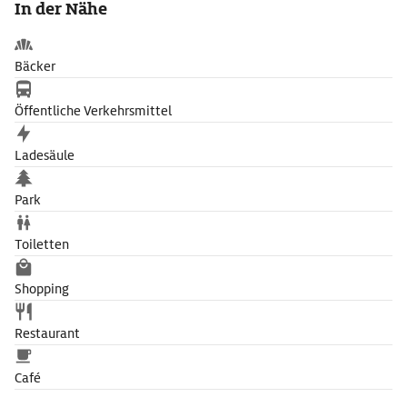
In der Nähe
welches den Markgrafen Carl Wilhelm Friedrich verherrlicht.
Die Gemäldegalerie zeigt Werke des Rokokos und aus der
markgräflichen Sammlung.
Bäcker
Öffentliche Verkehrsmittel
Ladesäule
Park
Toiletten
Shopping
Restaurant
Café