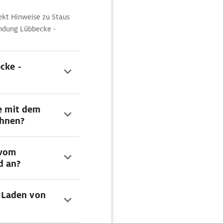
ekt Hinweise zu Staus
ndung Lübbecke -
cke -
ke mit dem
chnen?
 vom
d an?
 Laden von