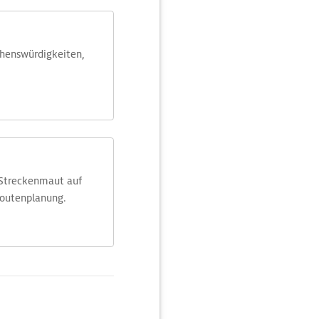
ehens­würdig­keiten,
 Streckenmaut auf
Routenplanung.