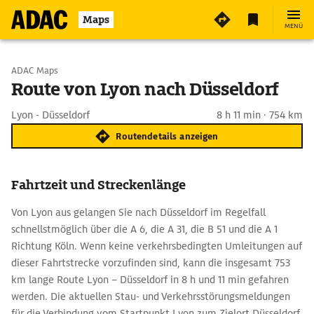
Maps
MENÜ
Start wählen
ADAC Maps
Route von Lyon nach Düsseldorf
Ziel eingeben
Lyon - Düsseldorf
8 h 11 min · 754 km
Routendetails anzeigen
Fahrtzeit und Streckenlänge
Von Lyon aus gelangen Sie nach Düsseldorf im Regelfall
schnellstmöglich über die A 6, die A 31, die B 51 und die A 1
Richtung Köln. Wenn keine verkehrsbedingten Umleitungen auf
dieser Fahrtstrecke vorzufinden sind, kann die insgesamt 753
km lange Route Lyon – Düsseldorf in 8 h und 11 min gefahren
werden. Die aktuellen Stau- und Verkehrsstörungsmeldungen
für die Verbindung vom Startpunkt Lyon zum Zielort Düsseldorf