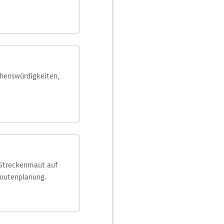
ehens­würdig­keiten,
 Streckenmaut auf
Routenplanung.