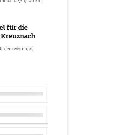
rbrauch: 7,5 l/100 km,
l für die
d Kreuznach
mit dem Motorrad,