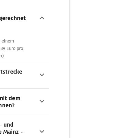
 gerechnet
t einem
39 Euro pro
m).
rtstrecke
mit dem
hnen?
- und
 Mainz -