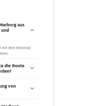
 Marburg aus
 und
nn mit dem Motorrad,
ühren.
te die Route
rden?
dung von