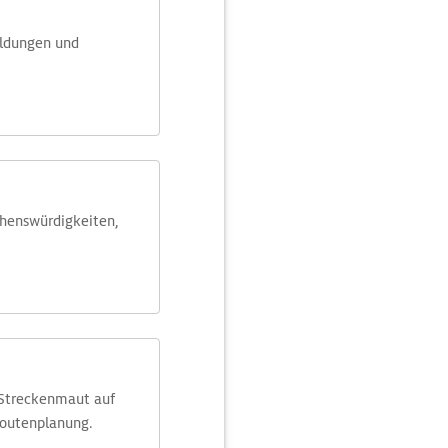
eldungen und
ehens­würdig­keiten,
 Streckenmaut auf
Routenplanung.