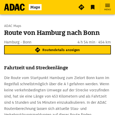
Maps
MENÜ
Start wählen
ADAC Maps
Route von Hamburg nach Bonn
Ziel eingeben
Hamburg - Bonn
4 h 54 min · 454 km
Routendetails anzeigen
Fahrtzeit und Streckenlänge
Die Route vom Startpunkt Hamburg zum Zielort Bonn kann im
Regelfall schnellstmöglich über die A 1 gefahren werden. Wenn
keine verkehrsbedingten Umwege auf der Strecke vorzufinden
sind, hat sie eine Länge von 453 Kilometern und als Fahrtzeit
sind 4 Stunden und 54 Minuten einzukalkulieren. In der ADAC
Routenberechnung lassen sich aktuelle Stau- und
Verkehrsstörungsmeldungen auf dieser Route finden.