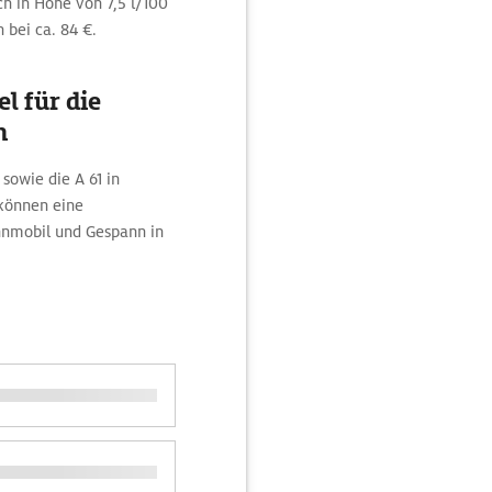
 in Höhe von 7,5 l/100
 bei ca. 84 €.
l für die
n
 sowie die A 61 in
können eine
hnmobil und Gespann in