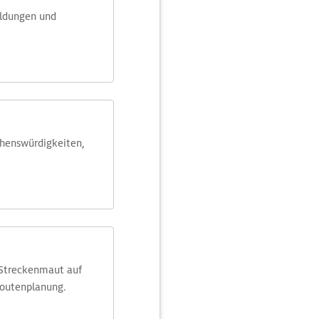
eldungen und
ehens­würdig­keiten,
 Streckenmaut auf
Routenplanung.