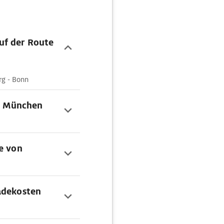
uf der Route
rg - Bonn
on München
e von
adekosten