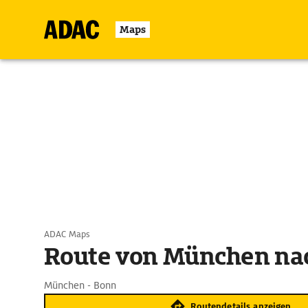
Maps
ADAC Maps
Route von München na
München - Bonn
Routendetails anzeigen