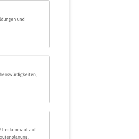
eldungen und
ehens­würdig­keiten,
 Streckenmaut auf
Routenplanung.