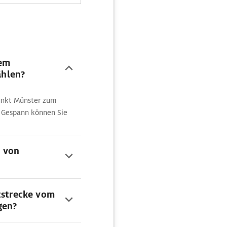
dem
hlen?
unkt Münster zum
 Gespann können Sie
n von
rtstrecke vom
gen?