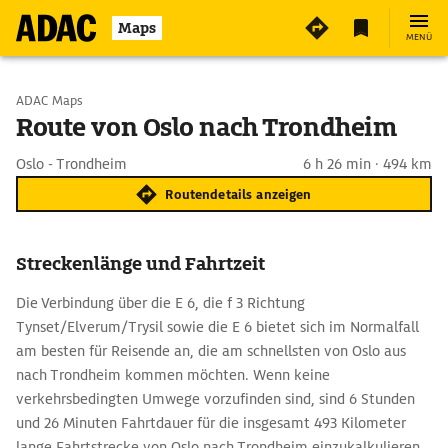
Maps
MENÜ
Start wählen
ADAC Maps
Route von Oslo nach Trondheim
Ziel eingeben
Oslo - Trondheim
6 h 26 min · 494 km
Routendetails anzeigen
Streckenlänge und Fahrtzeit
Die Verbindung über die E 6, die f 3 Richtung
Tynset/Elverum/Trysil sowie die E 6 bietet sich im Normalfall
am besten für Reisende an, die am schnellsten von Oslo aus
nach Trondheim kommen möchten. Wenn keine
verkehrsbedingten Umwege vorzufinden sind, sind 6 Stunden
und 26 Minuten Fahrtdauer für die insgesamt 493 Kilometer
lange Fahrtstrecke von Oslo nach Trondheim einzukalkulieren.