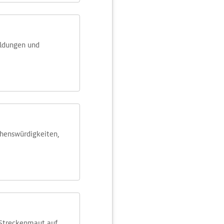
eldungen und
ehens­würdig­keiten,
 Streckenmaut auf