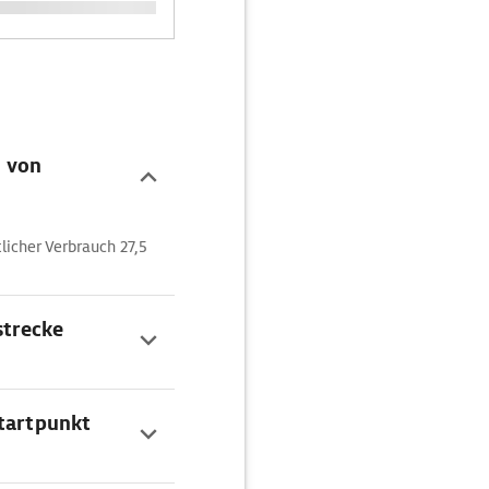
n von
icher Verbrauch 27,5
strecke
Startpunkt