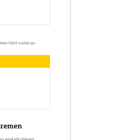
men führt vorbei an
 Bremen
ro einkalkulieren