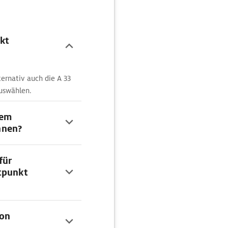
nkt
ernativ auch die A 33
uswählen.
dem
hnen?
für
tpunkt
von