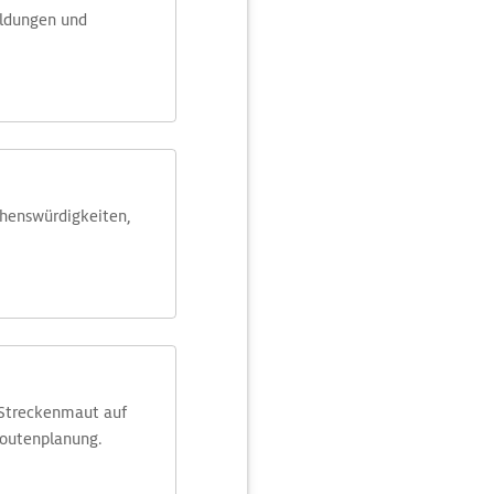
eldungen und
ehens­würdig­keiten,
 Streckenmaut auf
Routenplanung.