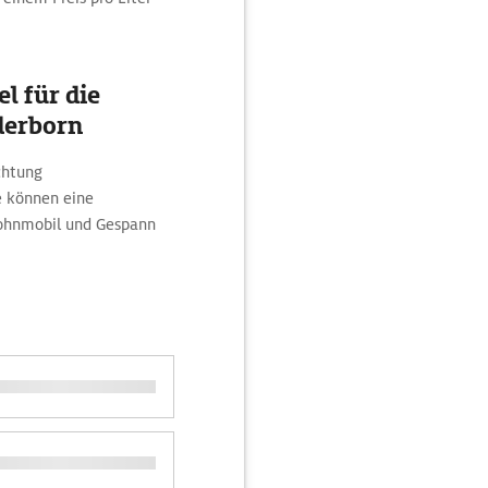
l für die
derborn
ichtung
 können eine
Wohnmobil und Gespann