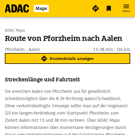
Maps
MENÜ
Start wählen
ADAC Maps
Route von Pforzheim nach Aalen
Ziel eingeben
Pforzheim - Aalen
1 h 38 min · 124 km
Routendetails anzeigen
Streckenlänge und Fahrtzeit
Sie erreichen Aalen von Pforzheim aus für gewöhnlich
schnellstmöglich über die B 29 Richtung Aalen/Schwäbisch.
Ohne verkehrsbedingte Umwege sollte man auf der insgesamt
123 km langen Verbindung vom Startpunkt Pforzheim zum
Zielort Aalen mit 1 h und 38 min rechnen. Über ADAC Maps
können Informationen über momentane Verzögerungen durch
Staus oder Verkehrsstörungen auf der Fahrtstrecke Pforzheim -