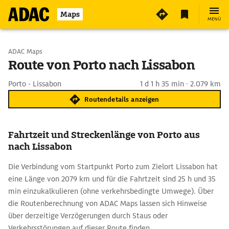
Maps
MENÜ
Start wählen
ADAC Maps
Route von Porto nach Lissabon
Ziel eingeben
Porto - Lissabon
1 d 1 h 35 min · 2.079 km
Routendetails anzeigen
Fahrtzeit und Streckenlänge von Porto aus
nach Lissabon
Die Verbindung vom Startpunkt Porto zum Zielort Lissabon hat
eine Länge von 2079 km und für die Fahrtzeit sind 25 h und 35
min einzukalkulieren (ohne verkehrsbedingte Umwege). Über
die Routenberechnung von ADAC Maps lassen sich Hinweise
über derzeitige Verzögerungen durch Staus oder
Verkehrsstörungen auf dieser Route finden.