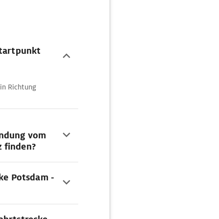
Startpunkt
 in Richtung
indung vom
 finden?
cke Potsdam -