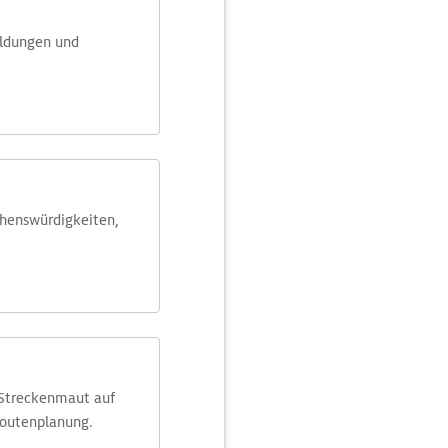
eldungen und
ehens­würdig­keiten,
 Streckenmaut auf
Routenplanung.