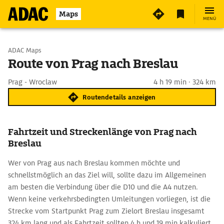
Maps
MENÜ
Start wählen
ADAC Maps
Route von Prag nach Breslau
Ziel eingeben
Prag - Wroclaw
4 h 19 min · 324 km
Routendetails anzeigen
Fahrtzeit und Streckenlänge von Prag nach
Breslau
Wer von Prag aus nach Breslau kommen möchte und
schnellstmöglich an das Ziel will, sollte dazu im Allgemeinen
am besten die Verbindung über die D10 und die A4 nutzen.
Wenn keine verkehrsbedingten Umleitungen vorliegen, ist die
Strecke vom Startpunkt Prag zum Zielort Breslau insgesamt
324 km lang und als Fahrtzeit sollten 4 h und 19 min kalkuliert