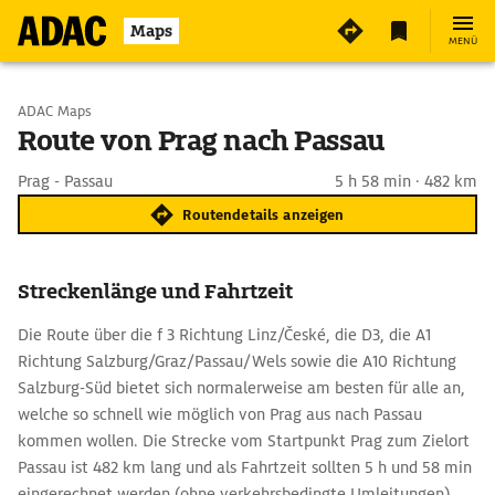
Maps
MENÜ
Start wählen
ADAC Maps
Route von Prag nach Passau
Ziel eingeben
Prag - Passau
5 h 58 min · 482 km
Routendetails anzeigen
Streckenlänge und Fahrtzeit
Die Route über die f 3 Richtung Linz/České, die D3, die A1
Richtung Salzburg/Graz/Passau/Wels sowie die A10 Richtung
Salzburg-Süd bietet sich normalerweise am besten für alle an,
welche so schnell wie möglich von Prag aus nach Passau
kommen wollen. Die Strecke vom Startpunkt Prag zum Zielort
Passau ist 482 km lang und als Fahrtzeit sollten 5 h und 58 min
eingerechnet werden (ohne verkehrsbedingte Umleitungen).