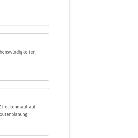
ehens­würdig­keiten,
 Streckenmaut auf
Routenplanung.