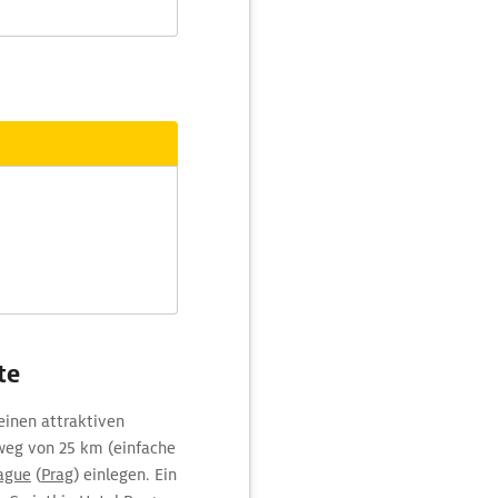
te
einen attraktiven
eg von 25 km (einfache
rague
(
Prag
) einlegen. Ein