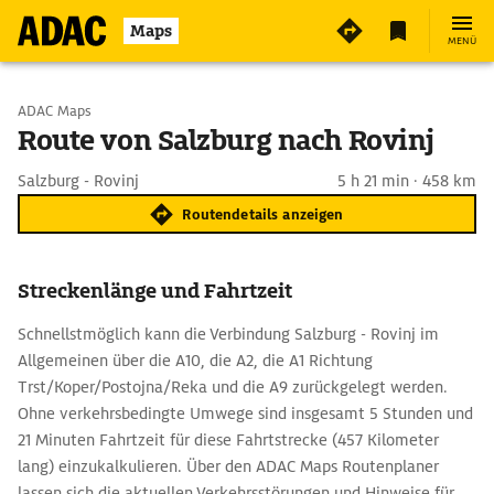
Maps
MENÜ
Start wählen
ADAC Maps
Route von Salzburg nach Rovinj
Ziel eingeben
Salzburg - Rovinj
5 h 21 min · 458 km
Routendetails anzeigen
Streckenlänge und Fahrtzeit
Schnellstmöglich kann die Verbindung Salzburg - Rovinj im
Allgemeinen über die A10, die A2, die A1 Richtung
Trst/Koper/Postojna/Reka und die A9 zurückgelegt werden.
Ohne verkehrsbedingte Umwege sind insgesamt 5 Stunden und
21 Minuten Fahrtzeit für diese Fahrtstrecke (457 Kilometer
lang) einzukalkulieren. Über den ADAC Maps Routenplaner
lassen sich die aktuellen Verkehrsstörungen und Hinweise für