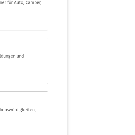
aner für Auto, Camper,
eldungen und
ehens­würdig­keiten,