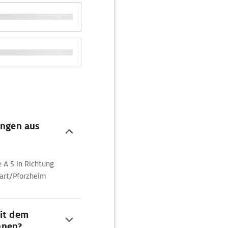
ingen aus
e A 5 in Richtung
gart/Pforzheim
mit dem
hnen?