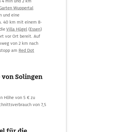
n 4 min und 2 km
 Garten Wuppertal
en und eine
a. 40 km mit einem 8-
die
Villa Hügel
(
Essen
)
t vor Ort bereit. Auf
Umweg von 2 km nach
nstopp am
Red Dot
 von Solingen
in Höhe von 5 € zu
chnittsverbrauch von 7,5
l für die