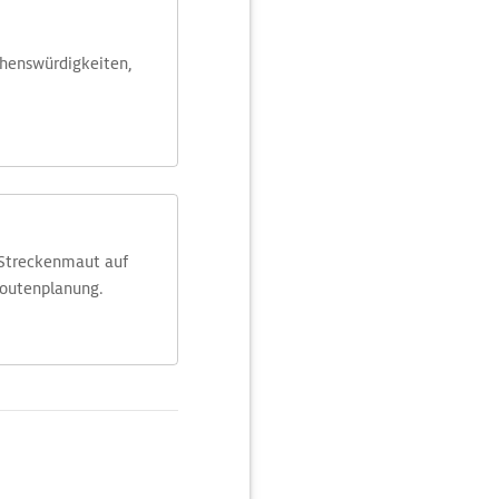
ehens­würdig­keiten,
 Streckenmaut auf
Routenplanung.