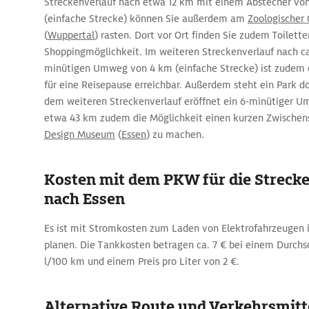
Streckenverlauf nach etwa 12 km mit einem Abstecher vo
(einfache Strecke) können Sie außerdem am
Zoologischer
(
Wuppertal
) rasten. Dort vor Ort finden Sie zudem Toilett
Shoppingmöglichkeit. Im weiteren Streckenverlauf nach c
minütigen Umweg von 4 km (einfache Strecke) ist zudem 
für eine Reisepause erreichbar. Außerdem steht ein Park dor
dem weiteren Streckenverlauf eröffnet ein 6-minütiger 
etwa 43 km zudem die Möglichkeit einen kurzen Zwische
Design Museum
(
Essen
) zu machen.
Kosten mit dem PKW für die Strecke
nach Essen
Es ist mit Stromkosten zum Laden von Elektrofahrzeugen 
planen. Die Tankkosten betragen ca. 7 € bei einem Durchs
l/100 km und einem Preis pro Liter von 2 €.
Alternative Route und Verkehrsmitte