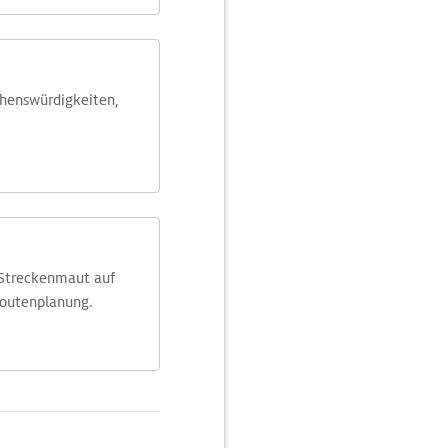
ehens­würdig­keiten,
 Streckenmaut auf
Routenplanung.