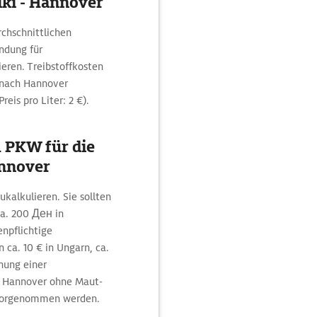
iki - Hannover
hschnittlichen
ndung für
eren. Treibstoffkosten
s nach Hannover
eis pro Liter: 2 €).
 PKW für die
annover
kalkulieren. Sie sollten
ca. 200 Ден in
enpflichtige
 ca. 10 € in Ungarn, ca.
hnung einer
ch Hannover ohne Maut-
 vorgenommen werden.