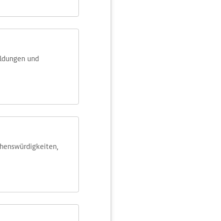
eldungen und
ehens­würdig­keiten,