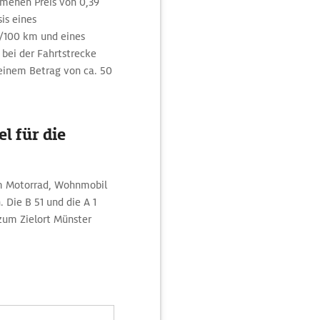
menen Preis von 0,39
is eines
/100 km und eines
f bei der Fahrtstrecke
einem Betrag von ca. 50
l für die
em Motorrad, Wohnmobil
Die B 51 und die A 1
 zum Zielort Münster