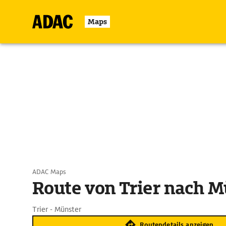
Maps
ADAC Maps
Route von Trier nach M
Trier - Münster
Routendetails anzeigen