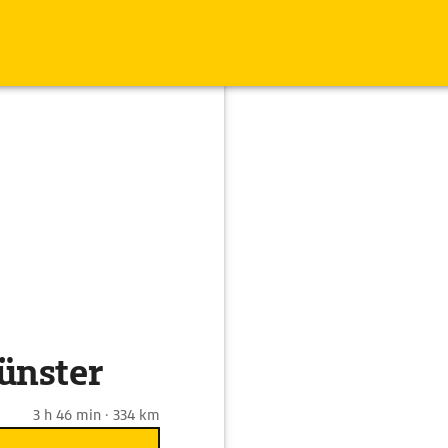
ünster
3 h 46 min · 334 km