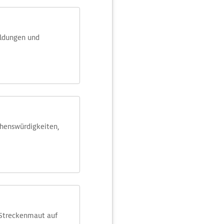
eldungen und
ehens­würdig­keiten,
 Streckenmaut auf