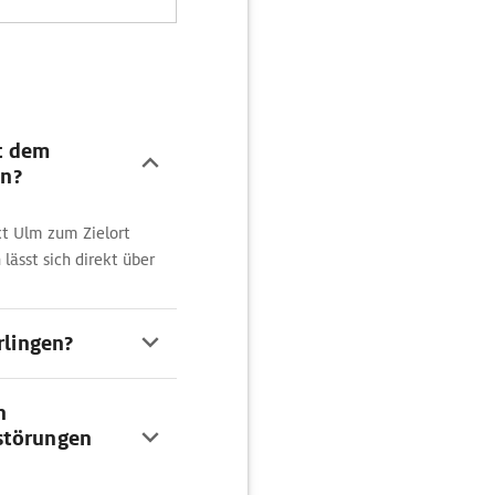
t dem
n?
t Ulm zum Zielort
ässt sich direkt über
rlingen?
n
störungen