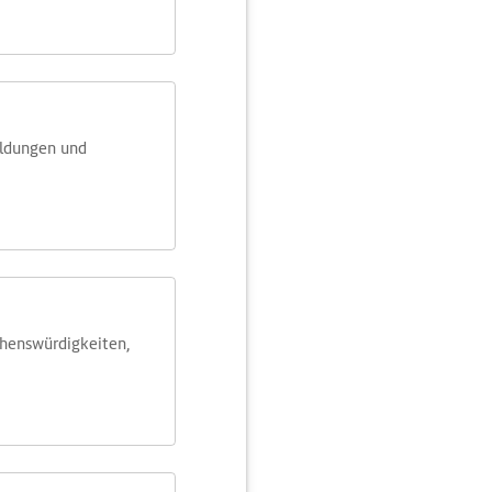
eldungen und
ehens­würdig­keiten,