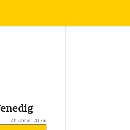
Venedig
2 h 52 min · 213 km