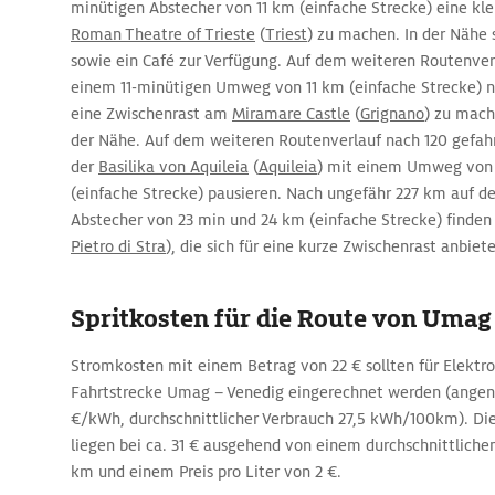
minütigen Abstecher von 11 km (einfache Strecke) eine kl
Roman Theatre of Trieste
(
Triest
) zu machen. In der Nähe
sowie ein Café zur Verfügung. Auf dem weiteren Routenverl
einem 11-minütigen Umweg von 11 km (einfache Strecke) 
eine Zwischenrast am
Miramare Castle
(
Grignano
) zu mache
der Nähe. Auf dem weiteren Routenverlauf nach 120 gefa
der
Basilika von Aquileia
(
Aquileia
) mit einem Umweg von 
(einfache Strecke) pausieren. Nach ungefähr 227 km auf d
Abstecher von 23 min und 24 km (einfache Strecke) finden
Pietro di Stra
), die sich für eine kurze Zwischenrast anbiete
Spritkosten für die Route von Umag
Stromkosten mit einem Betrag von 22 € sollten für Elektro
Fahrtstrecke Umag – Venedig eingerechnet werden (ange
€/kWh, durchschnittlicher Verbrauch 27,5 kWh/100km). Die
liegen bei ca. 31 € ausgehend von einem durchschnittliche
km und einem Preis pro Liter von 2 €.