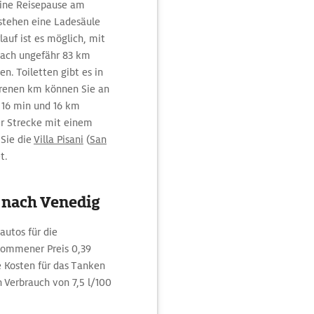
eine Reisepause am
 stehen eine Ladesäule
auf ist es möglich, mit
nach ungefähr 83 km
n. Toiletten gibt es in
hrenen km können Sie an
16 min und 16 km
er Strecke mit einem
 Sie die
Villa Pisani
(
San
t.
 nach Venedig
autos für die
nommener Preis 0,39
 Kosten für das Tanken
n Verbrauch von 7,5 l/100