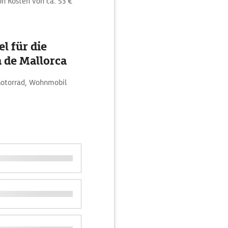
on Kosten von ca. 53 €
l für die
 de Mallorca
 Motorrad, Wohnmobil