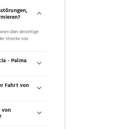
sstörungen,
ormieren?
onen über derzeitige
der Strecke von
cia - Palma
r Fahrt von
n von
?