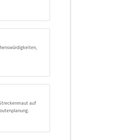
ehens­würdig­keiten,
 Streckenmaut auf
Routenplanung.