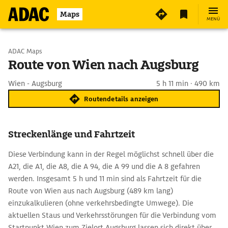
Maps
MENÜ
Start wählen
ADAC Maps
Route von Wien nach Augsburg
Ziel eingeben
Wien - Augsburg
5 h 11 min · 490 km
Routendetails anzeigen
Streckenlänge und Fahrtzeit
Diese Verbindung kann in der Regel möglichst schnell über die
A21, die A1, die A8, die A 94, die A 99 und die A 8 gefahren
werden. Insgesamt 5 h und 11 min sind als Fahrtzeit für die
Route von Wien aus nach Augsburg (489 km lang)
einzukalkulieren (ohne verkehrsbedingte Umwege). Die
aktuellen Staus und Verkehrsstörungen für die Verbindung vom
Startpunkt Wien zum Zielort Augsburg lassen sich direkt über