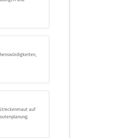
ehens­würdig­keiten,
 Streckenmaut auf
Routenplanung.