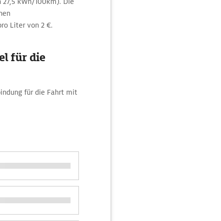
h 27,5 kWh/100km). Die
nen
ro Liter von 2 €.
l für die
indung für die Fahrt mit