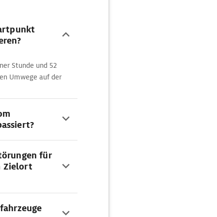
tartpunkt
eren?
iner Stunde und 52
ten Umwege auf der
vom
assiert?
törungen für
 Zielort
ofahrzeuge