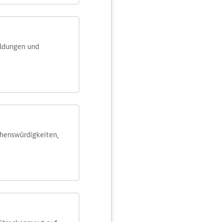
eldungen und
ehens­würdig­keiten,