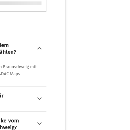
 dem
ählen?
ch Braunschweig mit
 ADAC Maps
ür
ecke vom
chweig?