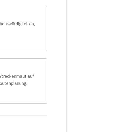
ehens­würdig­keiten,
 Streckenmaut auf
Routenplanung.