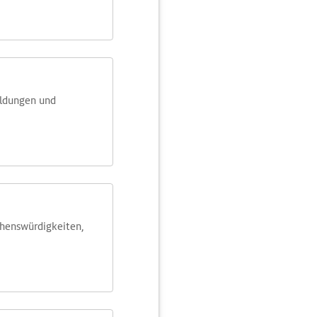
eldungen und
ehens­würdig­keiten,