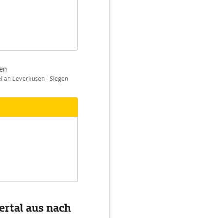
ßen
i an Leverkusen - Siegen
ertal aus nach