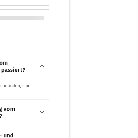
vom
passiert?
n befinden, sind
ng vom
?
- und