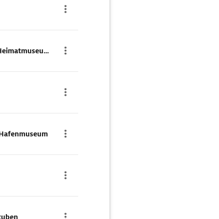
Marinehistorisches- und Heimatmuseum Dranske/ Bug
nd Hafenmuseum
tuben