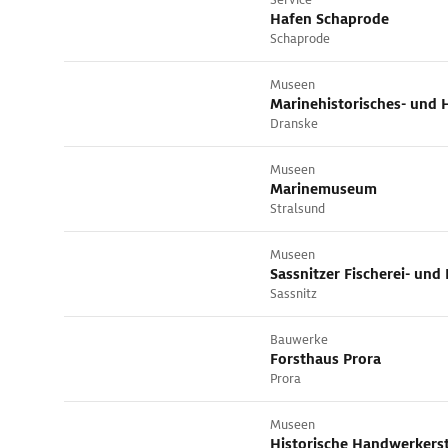
Hafen Schaprode
Schaprode
Museen
Dranske
Museen
Marinemuseum
Stralsund
Museen
Sassnitzer Fischerei- u
Sassnitz
Bauwerke
Forsthaus Prora
Prora
Museen
Historische Handwerkers