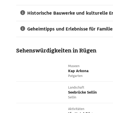
Historische Bauwerke und kulturelle E
Geheimtipps und Erlebnisse für Famili
Sehens­würdig­kei­ten in Rügen
Museen
Kap Arkona
Putgarten
Landschaft
Seebrücke Sellin
Sellin
Aktivitäten