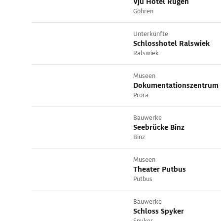
Vju Hotel Rügen
Göhren
Unterkünfte
Schlosshotel Ralswiek
Ralswiek
Museen
Dokumentationszentrum 
Prora
Bauwerke
Seebrücke Binz
Binz
Museen
Theater Putbus
Putbus
Bauwerke
Schloss Spyker
Spyker