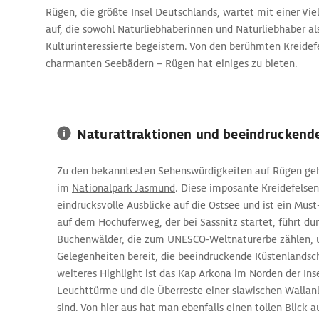
Rügen, die größte Insel Deutschlands, wartet mit einer Vie
auf, die sowohl Naturliebhaberinnen und Naturliebhaber al
Kulturinteressierte begeistern. Von den berühmten Kreidef
charmanten Seebädern – Rügen hat einiges zu bieten.
Naturattraktionen und beeindruckende
Zu den bekanntesten Sehenswürdigkeiten auf Rügen geh
im
Nationalpark Jasmund
. Diese imposante Kreidefelsen
eindrucksvolle Ausblicke auf die Ostsee und ist ein Must
auf dem Hochuferweg, der bei Sassnitz startet, führt dur
Buchenwälder, die zum UNESCO-Weltnaturerbe zählen, u
Gelegenheiten bereit, die beeindruckende Küstenlandsch
weiteres Highlight ist das
Kap Arkona
im Norden der Inse
Leuchttürme und die Überreste einer slawischen Wallan
sind. Von hier aus hat man ebenfalls einen tollen Blick a