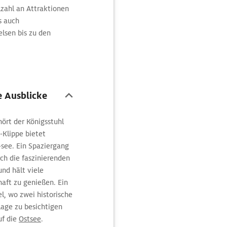
lzahl an Attraktionen
s auch
elsen bis zu den
 Ausblicke
ört der Königsstuhl
-Klippe bietet
-see. Ein Spaziergang
ch die faszinierenden
nd hält viele
aft zu genießen. Ein
l, wo zwei historische
lage zu besichtigen
uf die
Ostsee
.