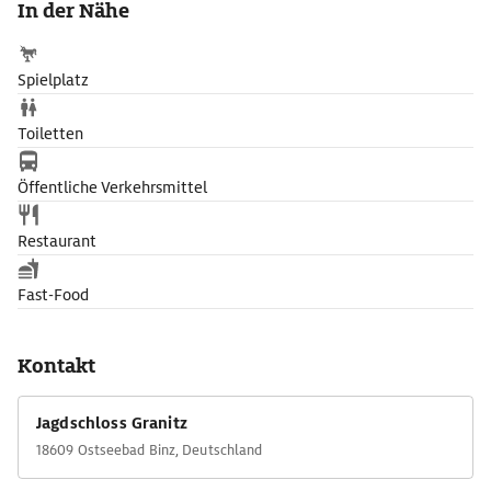
In der Nähe
die Trophäensammlung von der Funktion als Jagdschloss,
dessen kostbar ausgestattete Salons und vor allem der
Marmorsaal damals fürstliche Gäste und heute Besucher
Spielplatz
gleichermaßen beeindruckt.
Toiletten
Öffentliche Verkehrsmittel
Restaurant
Fast-Food
Kontakt
Jagdschloss Granitz
18609 Ostseebad Binz, Deutschland