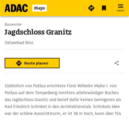
2
Maps
MENÜ
Bauwerke
Jagdschloss Granitz
Ostseebad Binz
Route planen
Südöstlich von Putbus errichtete Fürst Wilhelm Malte I. von
Putbus auf dem Tempelberg inmitten altehrwürdiger Buchen
das Jagdschloss Granitz und berief dafür keinen Geringeren als
Karl Friedrich Schinkel in den Architektenstab. Schinkels Idee
war der schöne Aussichtsturm, er ist 38 m hoch, kann über 154
gusseiserne Stufen erklommen werden und bietet einen
einmaligen Rundumblick über Rügen. Im Museumsschloss zeugt