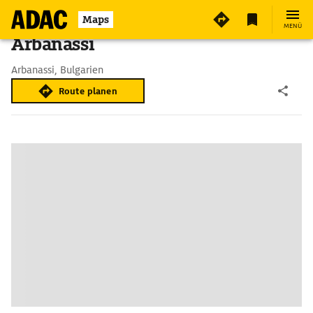
Maps
MENÜ
Arbanassi
Arbanassi, Bulgarien
Route planen