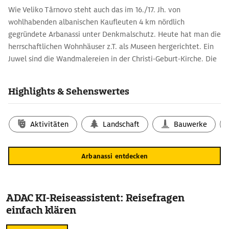
Wie Veliko Târnovo steht auch das im 16./17. Jh. von
wohlhabenden albanischen Kaufleuten 4 km nördlich
gegründete Arbanassi unter Denkmalschutz. Heute hat man die
herrschaftlichen Wohnhäuser z.T. als Museen hergerichtet. Ein
Juwel sind die Wandmalereien in der Christi-Geburt-Kirche. Die
wohlhabenden Einwohner von Arbanassi handeln in allen
Gebieten des türkischen Imperiums und auch in den Ländern
Highlights & Sehenswertes
von Zentraleuropa. Sie treten in engen Handelsbeziehungen zu
Italien, Österreich-Ungarn, Russland, Walachei, Indien und
verwirklichen grosse Finanzoperationen zwischen den
Aktivitäten
Landschaft
Bauwerke
europäischen Städten und Zarigrad-Konstantinopel. Im Dorf
entwickeln sich das Goldschmiede-, Kupferschmiede- und
Arbanassi entdecken
Schmiedehandwerk, sowie die Seidenraupenzucht.
ADAC KI-Reiseassistent: Reisefragen
einfach klären