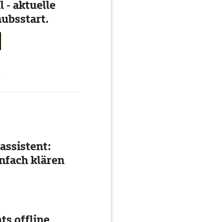
 - aktuelle
ubsstart.
g
assistent:
nfach klären
ts offline