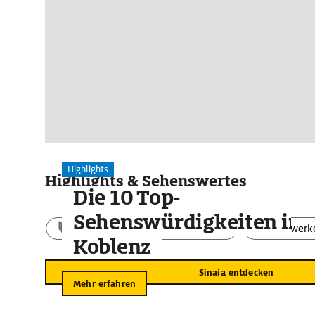
Highlights
Highlights & Sehenswertes
Die 10 Top-
Sehenswürdigkeiten in
Aktivitäten
Landschaft
Bauwerk
Koblenz
Sinaia entdecken
Mehr erfahren