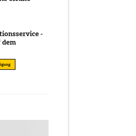
ionsservice -
f dem
ligung