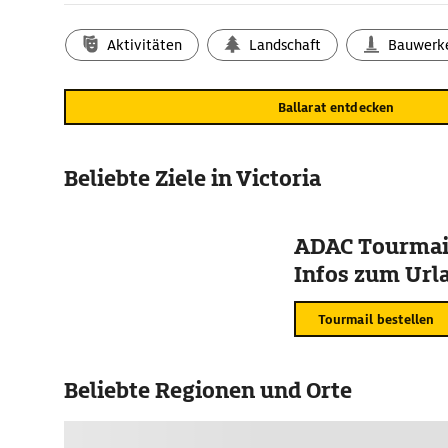
Bis in die 1870er-Jahre wurden die Minen um Ballarat aus
Fund war ein 62 kg schwerer Nugget. Er ist bis heute der g
Aktivitäten
Landschaft
Bauwerk
australischem Boden geborgene Goldklumpen.
Nach dem Goldrausch verlor Ballarat wieder an Bedeutung
gerettet haben sich im Stadtzentrum entlang der Lydiard 
Ballarat entdecken
imposanter viktorianischer Bauten, darunter Her Majesty's 
Royal Hotel.
Beliebte Ziele in Victoria
ADAC Tourmail
Infos zum Urla
Tourmail bestellen
Beliebte Regionen und Orte