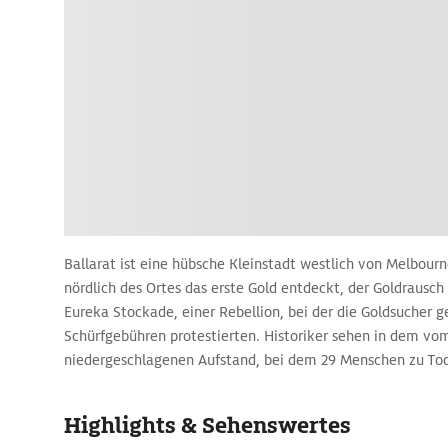
Ballarat ist eine hübsche Kleinstadt westlich von Melbourn
nördlich des Ortes das erste Gold entdeckt, der Goldrausc
Eureka Stockade, einer Rebellion, bei der die Goldsucher 
Schürfgebühren protestierten. Historiker sehen in dem vom
niedergeschlagenen Aufstand, bei dem 29 Menschen zu To
der australischen Demokratiebewegung. Historisch präzis
Ereignisse im Museum of Australian Democracy at Eureka 
Highlights & Sehenswertes
beschrieben.