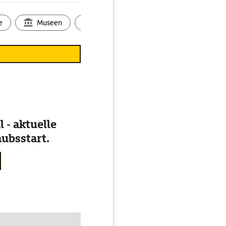
gebeutet, bedeutendster
rößte jemals auf
e
Museen
Ortsbild
Touren
Ges
. In die Gegenwart
Street eine ganze Reihe
Theatre und Craig's
 - aktuelle
ubsstart.