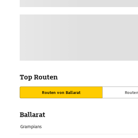
Top Routen
Routen von Ballarat
Routen
Ballarat
Grampians