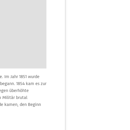
e. Im Jahr 1851 wurde
h begann. 1854 kam es zur
gegen überhöhte
 Militär brutal
de kamen, den Beginn
e werden die damaligen
an der Eureka Street