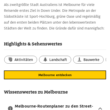
Als zweitgrößte Stadt Australiens ist Melbourne für viele
Reisende erstes Ziel in Down Under. Die Metropole an der
Südostküste ist Sport-Hochburg, grüne Oase und regelmäßig
auf den ersten beiden Plätzen unter den lebenswertesten
Städten der Welt zu finden. Die Gründe dafür sind mannigfach:
Zahlreiche Grünflächen und Parkanlagen mitten in der City, ein
entspanntes Flair und die Nähe zu traumhaften Stränden sind
Highlights & Sehenswertes
nur einige davon. Und Melbourne hat ein ehrgeiziges Ziel, das
es als Urlaubsziel noch attraktiver macht: Bis 2050 sollen
alltägliche Einrichtungen wie Shops, Unterhaltung und
Aktivitäten
Landschaft
Bauwerke
Grünflächen von allen Einheimischen innerhalb von maximal 15
Minuten erreicht werden.
Melbourne entdecken
Melbourne-Reisetipps: die besten
Sehenswürdigkeiten
Wer Melbourne als Urlaubsziel im Blick hat, sollte einige
Wissenswertes zu Melbourne
Pflicht-Sehenswürdigkeiten im Stadtplan markieren. Die
spektakulär inmitten von Wolkenkratzern gelegene
Melbourne-Routenplaner zu den Street-
neogotische St. Pauls Cathedral, Sitz des anglikanischen