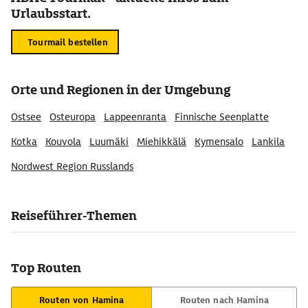
Urlaubsstart.
Tourmail bestellen
Orte und Regionen in der Umgebung
Ostsee
Osteuropa
Lappeenranta
Finnische Seenplatte
Kotka
Kouvola
Luumäki
Miehikkälä
Kymensalo
Lankila
Nordwest Region Russlands
Reiseführer-Themen
Top Routen
Routen von Hamina
Routen nach Hamina