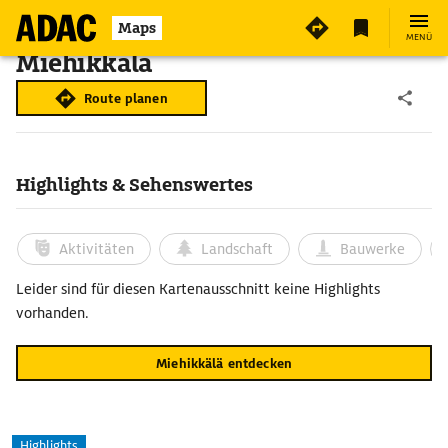
Maps
MENÜ
Miehikkälä
Route planen
Highlights & Sehenswertes
Aktivitäten
Landschaft
Bauwerke
Leider sind für diesen Kartenausschnitt keine Highlights
vorhanden.
Miehikkälä entdecken
Highlights