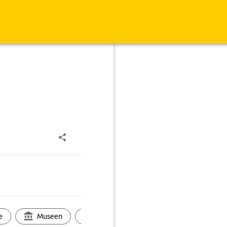
e
Museen
Ortsbild
Touren
Ges