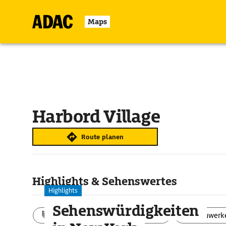
Maps
Harbord Village
Route planen
Highlights & Sehenswertes
Highlights
Sehenswürdigkeiten
Aktivitäten
Landschaft
Bauwerk