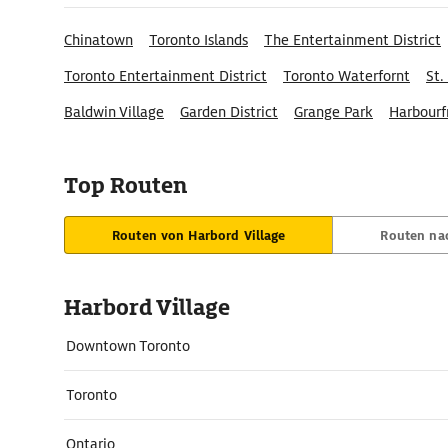
Chinatown
Toronto Islands
The Entertainment District
Toronto Entertainment District
Toronto Waterfornt
St.
Baldwin Village
Garden District
Grange Park
Harbourf
Discovery District
Top Routen
Routen von Harbord Village
Routen nac
Harbord Village
Downtown Toronto
Toronto
Ontario