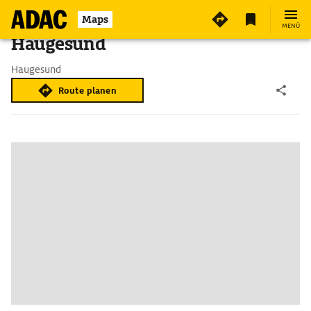
Maps
MENÜ
Haugesund
Haugesund
Route planen